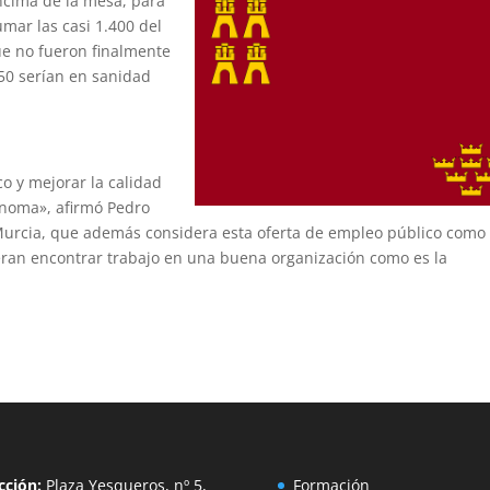
encima de la mesa, para
umar las casi 1.400 del
ue no fueron finalmente
50 serían en sanidad
co y mejorar la calidad
ónoma», afirmó Pedro
Murcia, que además considera esta oferta de empleo público como
ran encontrar trabajo en una buena organización como es la
.
cción:
Plaza Yesqueros, nº 5,
Formación