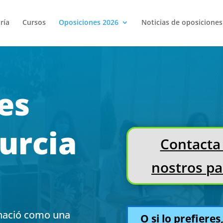
ría
Cursos
Oposiciones 2026
Noticias de oposicione
es
urcia
Contacta
nostros p
 nació como una
O si lo prefiere