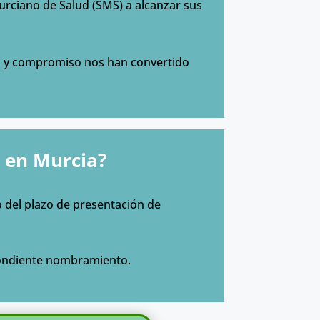
rciano de Salud (SMS) a alcanzar sus
ia y compromiso nos han convertido
 en Murcia?
o del plazo de presentación de
spondiente nombramiento.