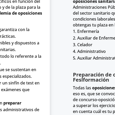
ficos en función del
oposiciones sanitar
o y de la plaza para la
Administraciones Púb
demia de oposiciones
del sector sanitario 
condiciones laborale
obtengas tu plaza en 
garantiza con la
Enfermería
rácticas.
Auxiliar de Enferme
ibles y dispuestos a
Celador
nitarias.
Administrativo
odo lo referente a la
Auxiliar Administra
.
ue se sustentan en
Preparación de 
 especializados.
Feslformación
 un sinfín de test en
Todas las
oposicione
de exámenes que
eso es, que se convoc
de concurso-oposició
en
preparar
a superar los ejercic
es administrativos de
en cuenta cuál es tu