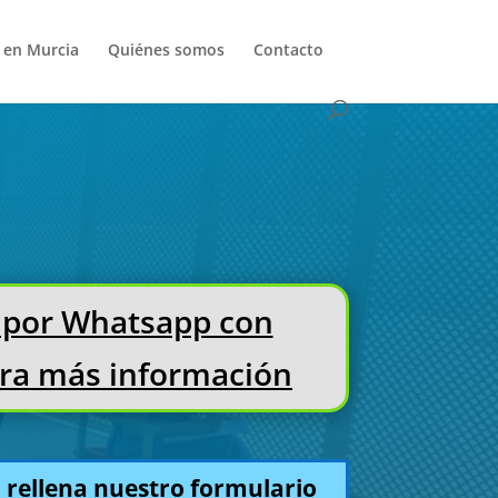
s en Murcia
Quiénes somos
Contacto
 por Whatsapp con
ara más información
s, rellena nuestro formulario